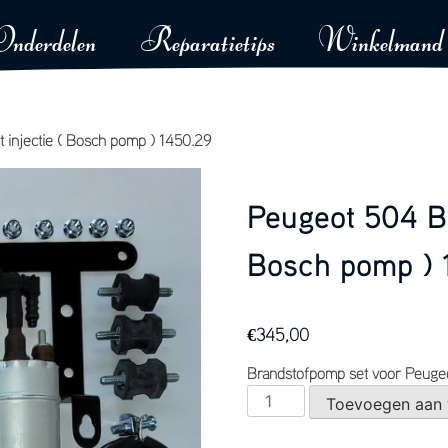
Onderdelen
Reparatietips
Winkelmand
 injectie ( Bosch pomp ) 1450.29
Peugeot 504 Br
Bosch pomp ) 
€
345,00
Brandstofpomp set voor Peuge
Peugeot
Toevoegen aan
504
Brandstofpomp