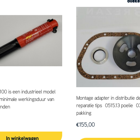
olieke
00 is een industrieel model
Montage adapter in distributie d
minimale werkingsduur van
reparatie tips 0515.13 poelie 0
onden
pakking
€
155,00
In winkelwagen