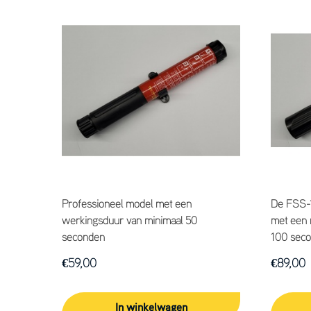
Professioneel model met een
De FSS-1
werkingsduur van minimaal 50
met een 
seconden
100 sec
€
59,00
€
89,00
In winkelwagen