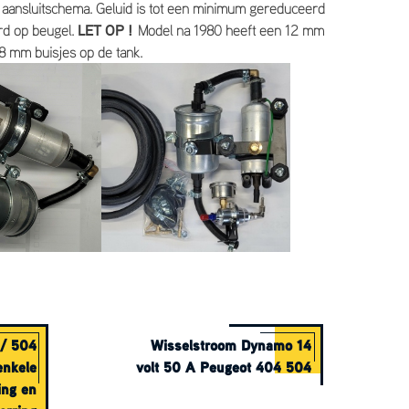
 aansluitschema. Geluid is tot een minimum gereduceerd
rd op beugel.
LET OP !
Model na 1980 heeft een 12 mm
8 mm buisjes op de tank.
 / 504
Wisselstroom Dynamo 14
enkele
volt 50 A Peugeot 404 504
ing en