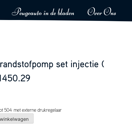
Peugeauto in de bladen
Over Ons
andstofpomp set injectie (
1450.29
ot 504 met externe drukregelaar
 winkelwagen