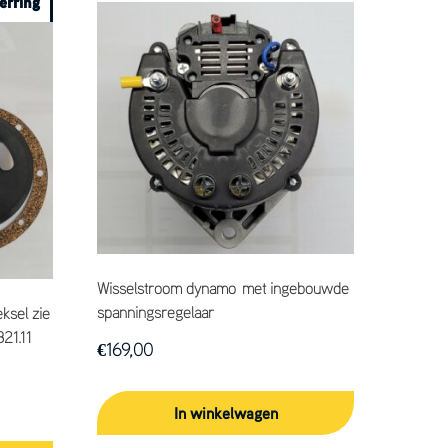
erring
Wisselstroom dynamo met ingebouwde
spanningsregelaar
eksel zie
321.11
€
169,00
In winkelwagen