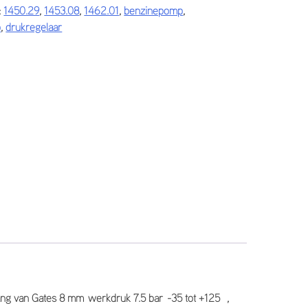
:
1450.29
,
1453.08
,
1462.01
,
benzinepomp
,
p
,
drukregelaar
lang van Gates 8 mm werkdruk 7.5 bar -35 tot +125 ,