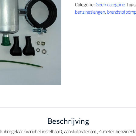
Categorie:
Geen categorie
Tags
set
benzineslangen
,
brandstofpom
injectie
(
Bosch
pomp
)
1450.29
aantal
Beschrijving
kregelaar (variabel instelbaar), aansluitmateriaal , 4 meter benzines