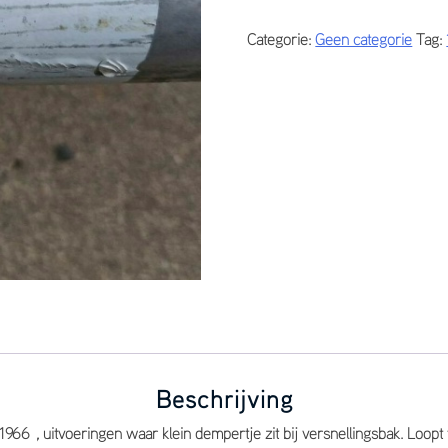
sedan
Categorie:
Geen categorie
Tag:
tussenpijp
uitlaat
1722.01
aantal
Beschrijving
1966 , uitvoeringen waar klein dempertje zit bij versnellingsbak. Loop