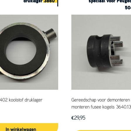
druklager 3860
speciaal voor Peuge
50
402 koolstof druklager
Gereedschap voor demonteren
monteren fusee kogels 3640.13
€
29,95
In winkelwagen