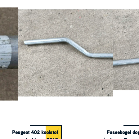
Peugeot 402 koolstof
Fuseekogel do