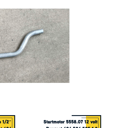
p 1/2″
Startmotor 5558.07 12 volt