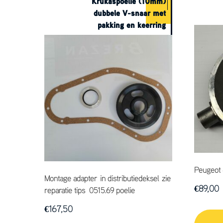
Krukaspoelie (10mm)
dubbele V-snaar met
pakking en keerring
Peugeot 
Montage adapter in distributiedeksel zie
€
89,00
reparatie tips 0515.69 poelie
€
167,50