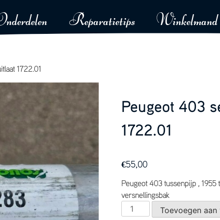
Onderdelen
Reparatietips
Winkelmand
tlaat 1722.01
Peugeot 403 se
1722.01
€
55,00
Peugeot 403 tussenpijp , 1955 t
versnellingsbak
Peugeot
Toevoegen aan
403