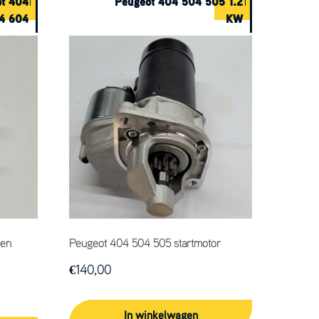
ot 404
Peugeot 404 504 505 1.2
4 604
KW
 en
Peugeot 404 504 505 startmotor
€
140,00
In winkelwagen