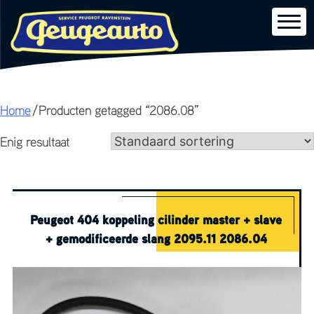
Skip
Home
/ Producten getagged “2086.08”
to
Enig resultaat
content
Peugeot 404 koppeling cilinder master + slave
+ gemodificeerde slang 2095.11 2086.04