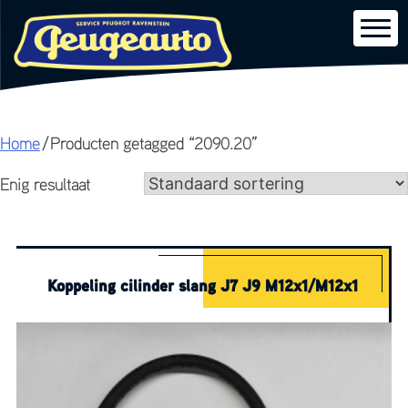
Skip
Home
/ Producten getagged “2090.20”
to
Enig resultaat
content
Koppeling cilinder slang J7 J9 M12x1/M12x1