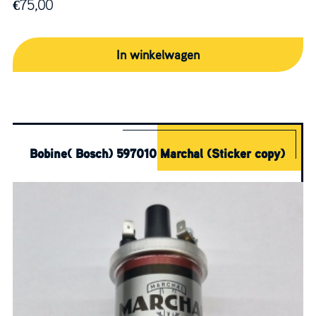
€
75,00
In winkelwagen
Bobine( Bosch) 597010 Marchal (Sticker copy)