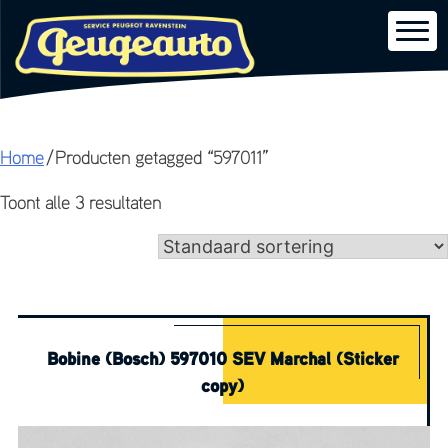
Skip
Home
/ Producten getagged “597011”
to
Toont alle 3 resultaten
content
Bobine (Bosch) 597010 SEV Marchal (Sticker
copy)