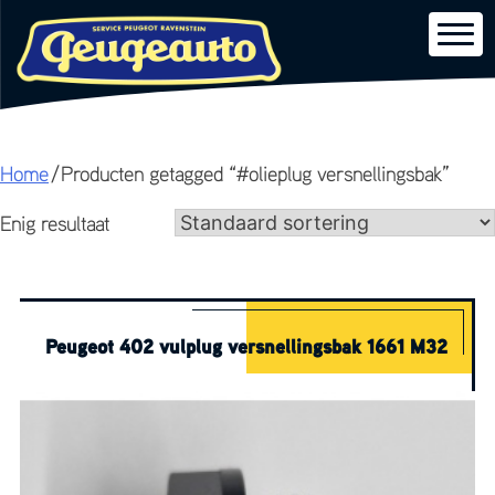
Skip
Home
/ Producten getagged “#olieplug versnellingsbak”
to
Enig resultaat
content
Peugeot 402 vulplug versnellingsbak 1661 M32