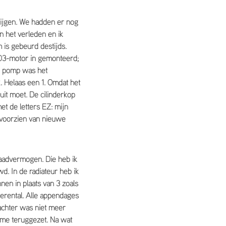
krijgen. We hadden er nog
 het verleden en ik
is gebeurd destijds.
 203-motor in gemonteerd;
de pomp was het
 Helaas een 1. Omdat het
it moet. De cilinderkop
et de letters EZ: mijn
 voorzien van nieuwe
aadvermogen. Die heb ik
d. In de radiateur heb ik
nen in plaats van 3 zoals
oerental. Alle appendages
achter was niet meer
mme teruggezet. Na wat