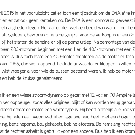
ril 2015 in het vooruitzicht, zat er toch een tijdsdruk om de D4A af te 
en er zat ook geen kenteken op. De D4A is een donorauto geweest in
lmatigheden tegen. Het gaf echter wel een beeld van wat er met hem 
or stukgelopen, bevroren of iets dergelijks. Voor de verkoop is er een
 bij het starten de benzine er bij de pomp uitliep. Na demontage van 
aar. 203-motoren beginnen met een 1 en de 403-motoren met een 2.
nder is, dus toch maar een 403-motor monteren als de motor er toch u
van 1956, dus wel kloppend. Leuk detail was dat er kleppen in zitten m
re wist vroeger al voor wie de bussen bestemd waren. Ik heb de motor
s en heb de krukas gebalanceerd.
 ik er een wisselstroom-dynamo op gezet met 12 volt en 70 Ampère l
verloopbeugel, zodat alles origineel blijft of kan worden terug gebouw
deerd omdat de motor een warm type is. Hij heeft namelijk al 6 koelvin
dat hij helemaal ingebouwd zit en lage snelheid heeft met een hoger t
king, benzinepomp, bougiekabels, bobine etcetera. De remslang rechts
at de rechter ashelft is gebruikt voor een andere. Dus heb ik een kro