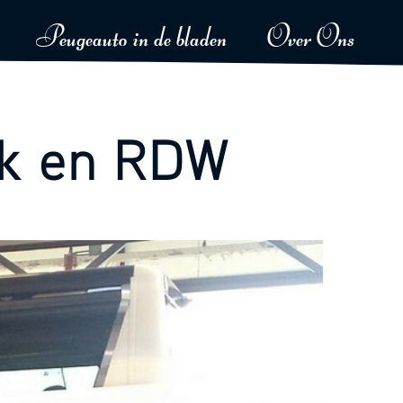
Peugeauto in de bladen
Over Ons
ek en RDW