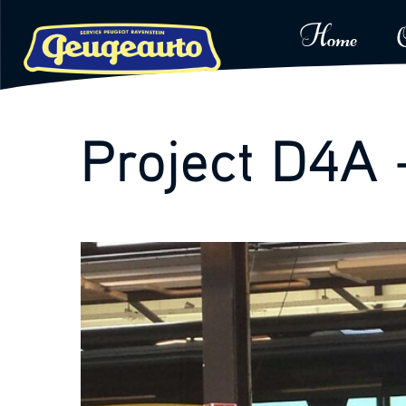
Home
Skip
Project D4A 
to
content