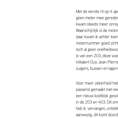
Met de eerste rit op 4 ap
geen meter mee gereden 
kwam steeds meer onrege
Waarschijnlijk is de mot
daar kwam ik achter toen
motornummer goed zichtb
toch al geen snelheidswo
is van een 203, deze was 
initialen! Dus Jean-Pier
zuigers, bussen en lager
Voor meer zekerheid heb
passend gemaakt met een 
een nieuw koelblok gesol
in de 203 en 403. Dit om
heb ik vervangen, ontste
aanwezig; dit komt doord