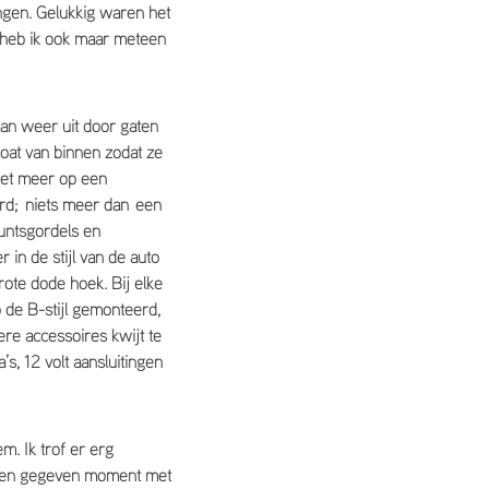
ngen. Gelukkig waren het
ie heb ik ook maar meteen
aan weer uit door gaten
coat van binnen zodat ze
 het meer op een
eerd; niets meer dan een
puntsgordels en
 in de stijl van de auto
ote dode hoek. Bij elke
 de B-stijl gemonteerd,
ere accessoires kwijt te
s, 12 volt aansluitingen
. Ik trof er erg
 een gegeven moment met