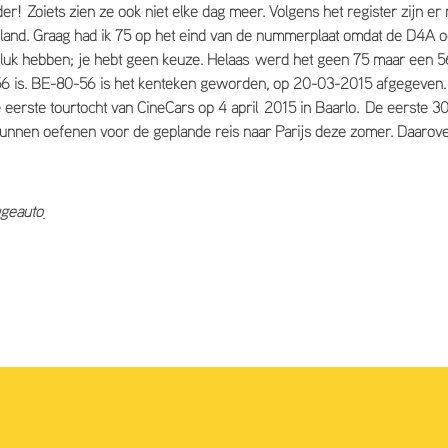
der! Zoiets zien ze ook niet elke dag meer. Volgens het register zijn er
and. Graag had ik 75 op het eind van de nummerplaat omdat de D4A oo
eluk hebben; je hebt geen keuze. Helaas werd het geen 75 maar een 5
956 is. BE-80-56 is het kenteken geworden, op 20-03-2015 afgegeven.
eerste tourtocht van CineCars op 4 april 2015 in Baarlo. De eerste 30
 kunnen oefenen voor de geplande reis naar Parijs deze zomer. Daaro
ugeauto